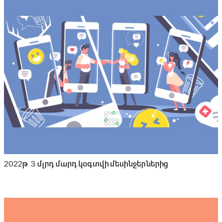
2022թ. 3 մլրդ մարդ կօգտվի մեսինջերներից