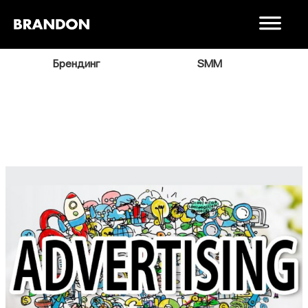
я
Брендинг
SMM
В