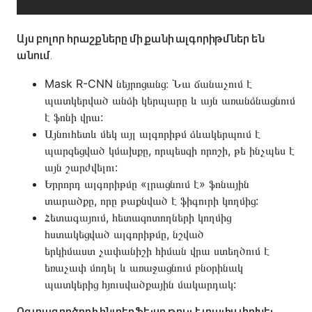
Այս բոլոր հրաշքները մի քանի ալգորիթմներ են
անում.
Mask R-CNN նեյրոցանց։ Նա ճանաչում է
պատկերված անձի կերպարը և այն առանձնացնում
է ֆոնի վրա:
Այնուհետև մեկ այլ ալգորիթմ ձևակերպում է
պարզեցված կմախքը, որպեսզի որոշի, թե ինչպես է
այն շարժվելու:
Երրորդ ալգորիթմը «լրացնում է» ֆոնային
տարածքը, որը թաքնված է ֆիգուրի կողմից:
Հետագայում, հետազոտողների կողմից
հստակեցված ալգորիթմը, նշված
երկիմաստ չափանիշի հիման վրա ստեղծում է
եռաչափ մոդել և առաջացնում բնօրինակ
պատկերից հյուսվածքային մակարդակ:
Օգտագործողի ինտերֆեյսը թույլ է տալիս փոխել