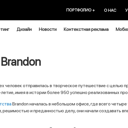
ПОРТФОЛИО
+
О НАС
У
тинг
Дизайн
Новости
Контекстная реклама
Мобил
 Brandon
ех человек отправилась в творческое путешествие с целью п
-летие, имея в истории более 950 успешно реализованных про
тства
Brandon началась в небольшом офисе, где всего четыр
м, решимостью и преданностью делу, они начали создавать в