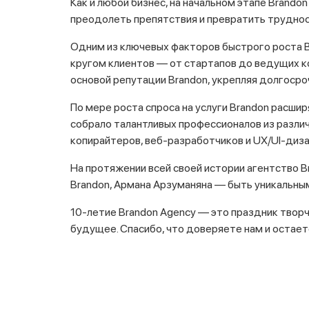
Как и любой бизнес, на начальном этапе Brand
преодолеть препятствия и превратить труднос
Одним из ключевых факторов быстрого роста B
кругом клиентов — от стартапов до ведущих ко
основой репутации Brandon, укрепляя долгосро
По мере роста спроса на услуги Brandon расши
собрало талантливых профессионалов из различ
копирайтеров, веб-разработчиков и UX/UI-диза
На протяжении всей своей истории агентство B
Brandon, Армана Арзуманяна — быть уникальными
10-летие Brandon Agency — это праздник твор
будущее. Спасибо, что доверяете нам и остае