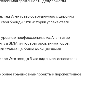
поколебимая преданность делу помогли
ектам. Агентство сотрудничало с широким
свои бренды. Эти истории успеха стали
им уровнем профессионализма. Агентство
нгу и SMM, иллюстраторов, аниматоров,
ели стали еще более амбициозными.
сфере. Это всегда было видением основателя
е более грандиозные проекты и перспективное