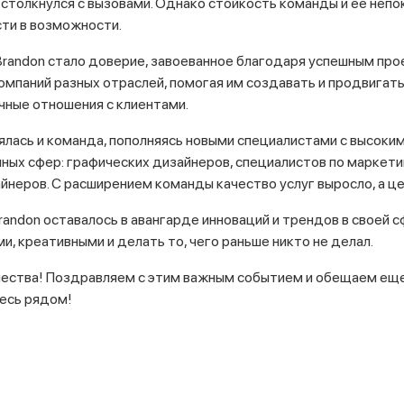
on столкнулся с вызовами. Однако стойкость команды и ее не
ти в возможности.
randon стало доверие, завоеванное благодаря успешным про
мпаний разных отраслей, помогая им создавать и продвигать 
чные отношения с клиентами.
рялась и команда, пополняясь новыми специалистами с высок
ных сфер: графических дизайнеров, специалистов по маркети
йнеров. С расширением команды качество услуг выросло, а ц
randon оставалось в авангарде инноваций и трендов в своей 
, креативными и делать то, чего раньше никто не делал.
чества! Поздравляем с этим важным событием и обещаем ещ
тесь рядом!