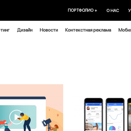
ПОРТФОЛИО
+
О НАС
У
тинг
Дизайн
Новости
Контекстная реклама
Мобил