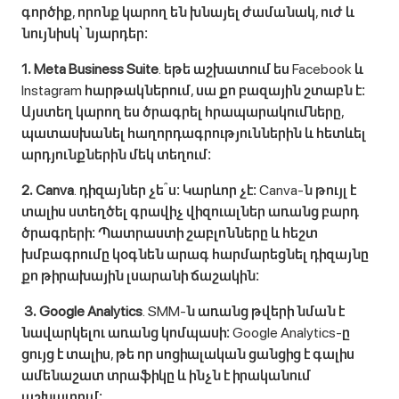
գործիք, որոնք կարող են խնայել ժամանակ, ուժ և
նույնիսկ՝ նյարդեր։
1․ Meta Business Suite
․ եթե աշխատում ես Facebook և
Instagram հարթակներում, սա քո բազային շտաբն է։
Այստեղ կարող ես ծրագրել հրապարակումները,
պատասխանել հաղորդագրություններին և հետևել
արդյունքներին մեկ տեղում։
2․ Canva
․ դիզայներ չե՞ս։ Կարևոր չէ։ Canva-ն թույլ է
տալիս ստեղծել գրավիչ վիզուալներ առանց բարդ
ծրագրերի։ Պատրաստի շաբլոնները և հեշտ
խմբագրումը կօգնեն արագ հարմարեցնել դիզայնը
քո թիրախային լսարանի ճաշակին։
3․ Google Analytics
․ SMM-ն առանց թվերի նման է
նավարկելու առանց կոմպասի։ Google Analytics-ը
ցույց է տալիս, թե որ սոցիալական ցանցից է գալիս
ամենաշատ տրաֆիկը և ինչն է իրականում
աշխատում։