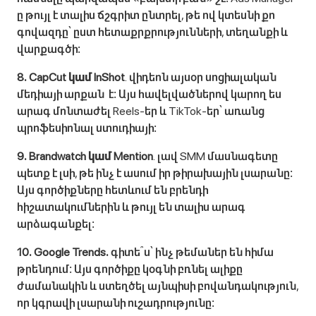
ը թույլ է տալիս ճշգրիտ ընտրել, թե ով կտեսնի քո
գովազդը՝ ըստ հետաքրքրությունների, տեղանքի և
վարքագծի։
8․ CapCut կամ InShot
․ վիդեոն այսօր սոցիալական
մեդիայի արքան է։ Այս հավելվածներով կարող ես
արագ մոնտաժել Reels-եր և TikTok-եր՝ առանց
պրոֆեսիոնալ ստուդիայի։
9․ Brandwatch կամ Mention
․ լավ SMM մասնագետը
պետք է լսի, թե ինչ է ասում իր թիրախային լսարանը։
Այս գործիքները հետևում են բրենդի
հիշատակումներին և թույլ են տալիս արագ
արձագանքել։
10․ Google Trends․
գիտե՞ս՝ ինչ թեմաներ են հիմա
թրենդում։ Այս գործիքը կօգնի բռնել ալիքը
ժամանակին և ստեղծել այնպիսի բովանդակություն,
որ կգրավի լսարանի ուշադրությունը։