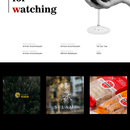
NSTIGNANQ
SELAME
MSENI
ԼՈԳՈ ԵՒ ԲՐԵՆԴԻՆԳ -
ԼՈԳՈ ԵՒ ԲՐԵՆԴԻՆԳ -
ԼՈԳՈ ԵՒ ԲՐԵՆԴԻՆԳ -