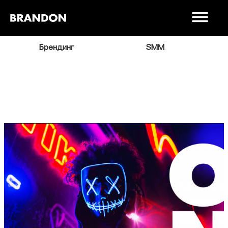
я
Брендинг
SMM
В