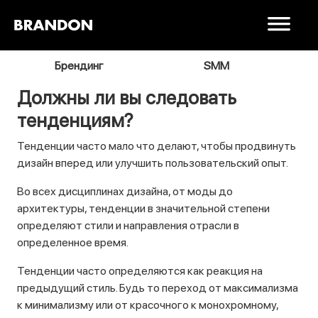
я
Брендинг
SMM
В
Должны ли вы следовать
тенденциям?
Тенденции часто мало что делают, чтобы продвинуть
дизайн вперед или улучшить пользовательский опыт.
Во всех дисциплинах дизайна, от моды до
архитектуры, тенденции в значительной степени
определяют стили и направления отрасли в
определенное время.
Тенденции часто определяются как реакция на
предыдущий стиль. Будь то переход от максимализма
к минимализму или от красочного к монохромному,