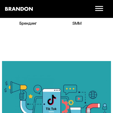
я
Брендинг
SMM
В