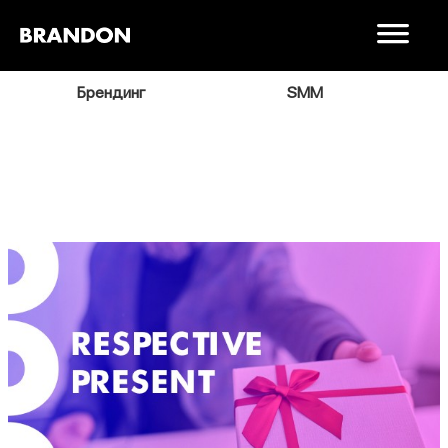
я
Брендинг
SMM
В