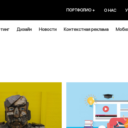
ПОРТФОЛИО
+
О НАС
У
тинг
Дизайн
Новости
Контекстная реклама
Мобил