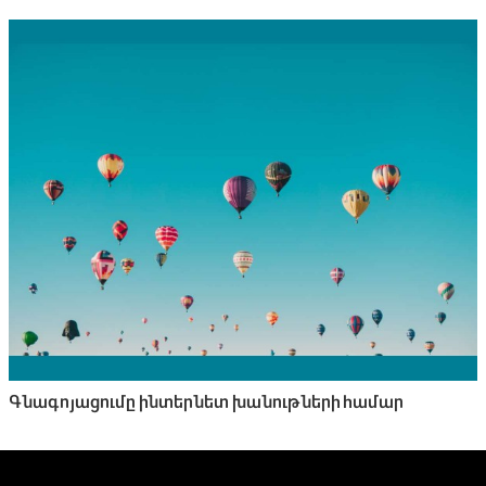
Գնագոյացումը ինտերնետ խանութների համար