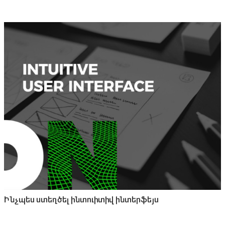
Ինչպես ստեղծել ինտուիտիվ ինտերֆեյս