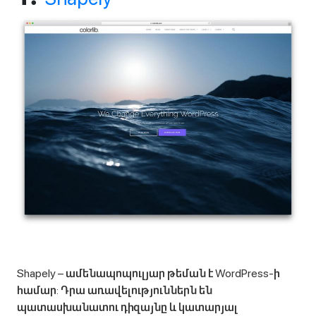
Shapely – ամենապոպուլյար թեման է WordPress-ի
համար: Դրա առավելություններն են
պատասխանատու դիզայնը և կատարյալ