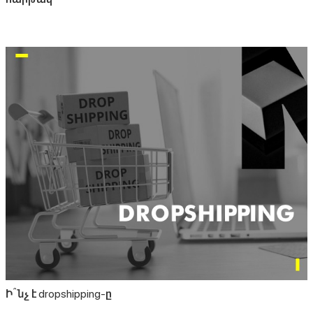
Ի՞նչ է dropshipping-ը