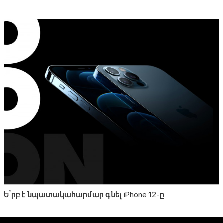
Ե՞րբ է նպատակահարմար գնել iPhone 12-ը