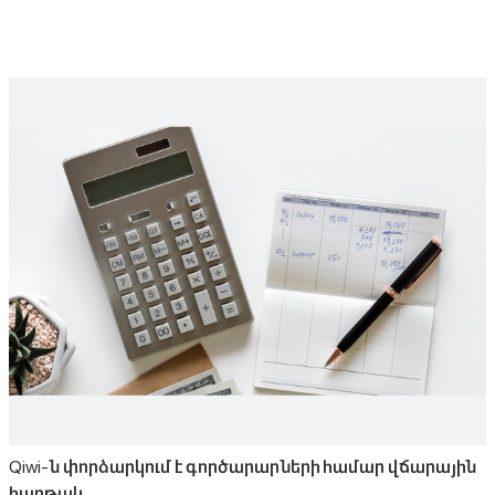
Qiwi-ն փորձարկում է գործարարների համար վճարային
հարթակ