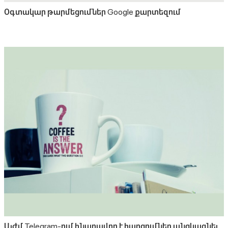
Օգտակար թարմեցումներ Google քարտեզում
Այժմ Telegram-ում հնարավոր է հարցումներ անցկացնել