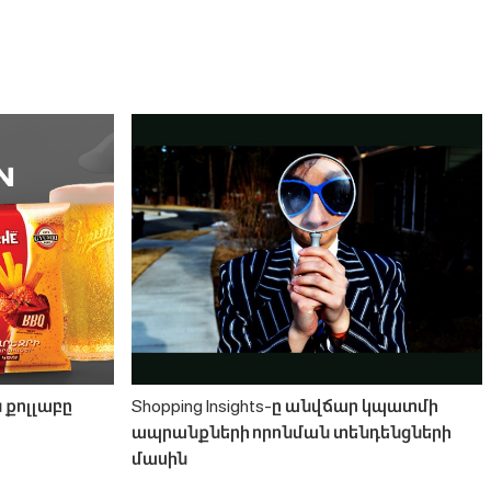
ն քոլլաբը
Shopping Insights-ը անվճար կպատմի
ապրանքների որոնման տենդենցների
մասին