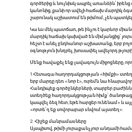
գործերից և նույնիսկ ապրել առանձին՝ իրենց
կանոնից, քանի որ ավելի հաճախ մարդիկ ձգտո
շարունակ աշխատում են թիմում, չեն պատկ
Կա ևս մեկ պատճառ, թե ինչու է կարևոր մի
մարդիկ հաճախ կախված են միմյանցից՝ յուրա
հեշտ է անել ընդհանուր աշխատանք, երբ բոլո
օգնություն խնդրել, խուսափել ավելորդ թյուր
Մենք հավաքել ենք լավագույն միջոցները, որ
1․Հետագա հաղորդակցության «հիմքի» ստեղ
Երբ մարդը դեռ «նոր է», ուրեմն նա հնարավո
Հանդիպեք գործընկերների, տարբեր բաժիննե
ստեղծեք հաղորդակցության հիմք՝ ծանոթացեք
կապվել ձեզ հետ, եթե հարցեր ունենամ» և այ
«որտե՞ղ եք սովորաբար սնվում այստեղ»:
2․ Հիշեք մանրամասները
Այսպիսով, թիմի յուրաքանչյուր անդամի համ