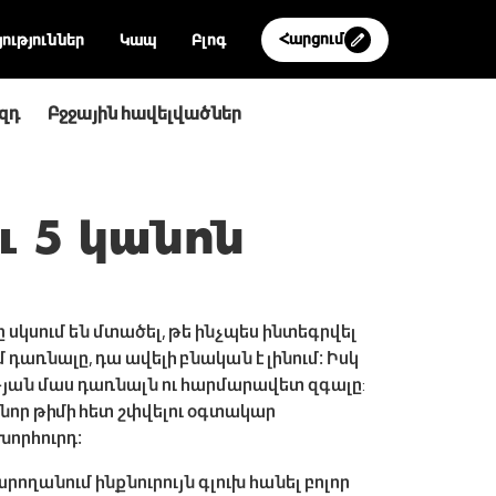
Հարցում
ություններ
Կապ
Բլոգ
զդ
Բջջային հավելվածներ
ւ 5 կանոն
սկսում են մտածել, թե ինչպես ինտեգրվել
դառնալը, դա ավելի բնական է լինում։ Իսկ
թյան մաս դառնալն ու հարմարավետ զգալը:
նոր թիմի հետ շփվելու օգտակար
խորհուրդ։
րողանում ինքնուրույն գլուխ հանել բոլոր