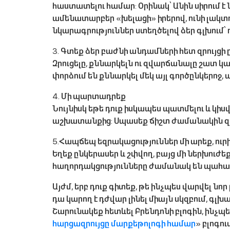
հաստատելու համար: Օրինակ՝ Անին սիրում է 
ամենատարբեր «խելացի» իրերով, ունի լակտո
նկարագրություններ ստեղծելով ձեր գլխում՝ 
3․ Գտեք ձեր բաժնի անդամների հետ զրույցի
Զրուցելը, քննարկելն ու զվարճանալը շատ կա
փորձում են քննարկել մեկ այլ գործընկերոջ,
4․ Մի պարտադրեք
Նույնիսկ եթե դուք իսկապես պատմելու և կիս
աշխատանքից: Սպասեք ճիշտ ժամանակին զր
5․Հապճեպ եզրակացություններ մի արեք, ուր
Եղեք ընկերասեր և շփվող, բայց մի ներխուժեք
հաղորդակցությունները ժամանակ են պահա
Այժմ, երբ դուք գիտեք, թե ինչպես վարվել նո
դա կարող է դժվար լինել միայն սկզբում, գ
Շարունակեք հետևել Բրենդոնի բլոգին, ինչպ
հարցազրույցը մարքեթոլոգի համար
» բլոգու