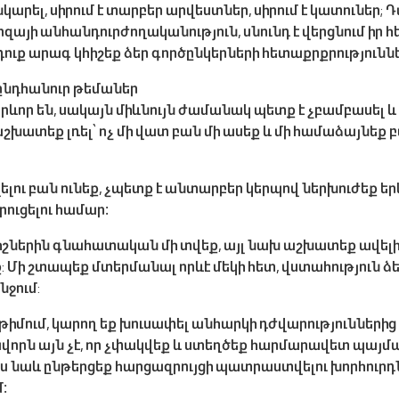
նկարել, սիրում է տարբեր արվեստներ, սիրում է կատուներ
զայի անհանդուրժողականություն, սնունդ է վերցնում իր
դուք արագ կհիշեք ձեր գործընկերների հետաքրքրությունն
 ընդհանուր թեմաներ
րևոր են, սակայն միևնույն ժամանակ պետք է չբամբասել և 
 աշխատեք լռել՝ ոչ մի վատ բան մի ասեք և մի համաձայնեք
վելու բան ունեք, չպետք է անտարբեր կերպով ներխուժեք ե
ուցելու համար։
իշներին գնահատական ​​մի տվեք, այլ նախ աշխատեք ավել
: Մի շտապեք մտերմանալ որևէ մեկի հետ, վստահություն ձեռք
նջում:
ր թիմում, կարող եք խուսափել անհարկի դժվարություններից
լխավորն այն չէ, որ չփակվեք և ստեղծեք հարմարավետ պա
ես նաև ընթերցեք հարցազրույցի պատրաստվելու խորհուրդ
մ։