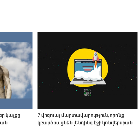
եր կայքը
7 վիզուալ մարտավարություն, որոնք
ման
կբարձրացնեն լենդինգ էջի կոնվերսիան