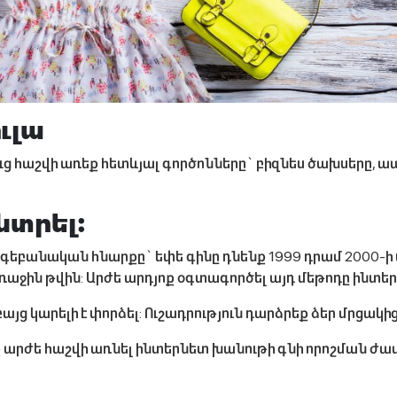
ւլա
ւց հաշվի առեք հետևյալ գործոնները` բիզնես ծախսերը, ա
նտրել:
ոգեբանական հնարքը` եփե գինը դնենք 1999 դրամ 2000-ի 
առաջին թվին: Արժե արդյոք օգտագործել այդ մեթոդը ինտե
 կարելի է փորձել: Ուշադրություն դարձրեք ձեր մրցակից
ք արժե հաշվի առնել ինտերնետ խանութի գնի որոշման ժա