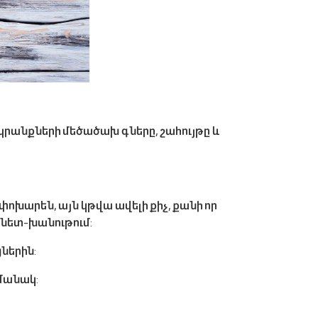
պրանքների մեծածախ գները, շահույթը և
փոխարեն, այն կթվա ավելի քիչ, քանի որ
րնետ-խանութում:
ներին:
մանակ: