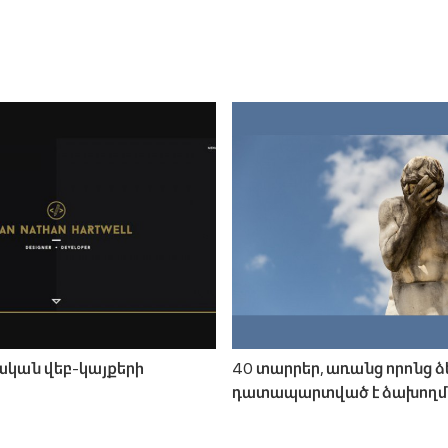
ական վեբ-կայքերի
40 տարրեր, առանց որոնց ձ
դատապարտված է ձախող