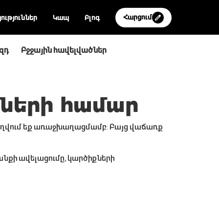
Հարցում
ություններ
Կապ
Բլոգ
զդ
Բջջային հավելվածներ
ների համար
զբաղվում եք առաջխաղացմամբ: Բայց վաճառք
նքի ավելացումը, կարծիքների