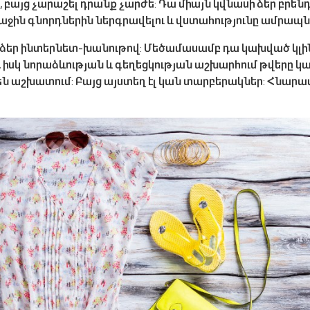
, բայց չարաշել դրանք չարժե: Դա միայն կվնասի ձեր բրեն
աջին գնորդներին ներգրավելու և վստահությունը ամրապն
 ձեր ինտերնետ-խանութով: Մեծամասամբ դա կախված կլինի
է, իսկ նորաձևության և գեղեցկության աշխարհում թվերը կա
են աշխատում: Բայց այստեղ էլ կան տարբերակներ: Հնարավո