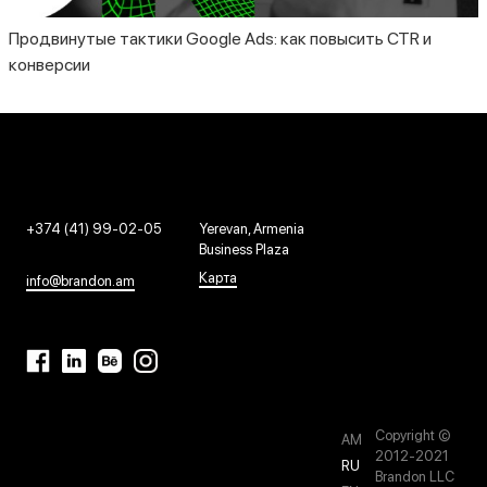
Продвинутые тактики Google Ads: как повысить CTR и
конверсии
+374 (41) 99-02-05
Yerevan, Armenia
Business Plaza
Карта
info@brandon.am
Copyright ©
AM
2012-2021
RU
Brandon LLC