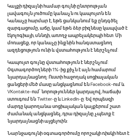
Կայքի դիզայնի համար գույնի ընտրության
լավագույն լուծումը կանաչն ու կապույտն են:
Կանաչը հարմար է, եթե ցանկանում եք ընդգծել
զարգացումը, աճը, կամ եթե ձեր բիզնեսը կապված է
էկոլոգիայի, սննդի, առողջ ապրելակերպի հետ: Մի
մոռացեք, որ կանաչը ինքնին հանգստացնող
ազդեցություն ունի և վստահություն է ներշնչում:
Կապույտ գույնը վստահություն է ներշնչում:
Օգտագործողների 1%-ից քիչն է այն համարում
նյարդայնացնող: Ուստի հաջողակ սոցիալական
ցանցերի մեծ մասը անցկացնում են Facebook-ում և
VKontakte-ում՝ նորություններ կարդալով, հաճախ
ստուգում են Twitter-ը և LinkedIn-ը: Եվ որպեսզի
մարդը կարողանա սոցիալական կայքերում շատ
ժամանակ անցկացնել, դրա դիզայնը չպետք է
նյարդայնացնի այցելուին:
Նարնջագույնի օգտագործումը որոշակի ռիսկի հետ է