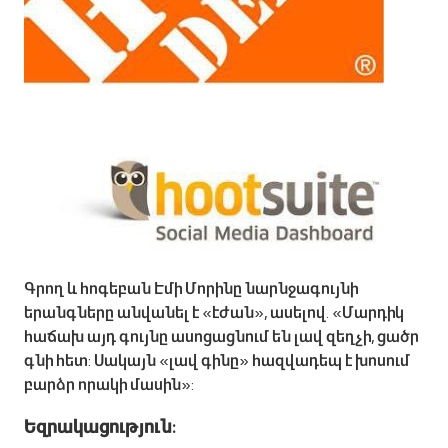
Գրող և հոգեբան Էմի Մորինը նարնջագույնի
երանգները անվանել է «էժան», ասելով. «Մարդիկ
հաճախ այդ գույնը ասոցացնում են լավ զեղչի, ցածր
գնի հետ: Սակայն «լավ գինը» հազվադեպ է խոսում
բարձր որակի մասին»:
Եզրակացություն: