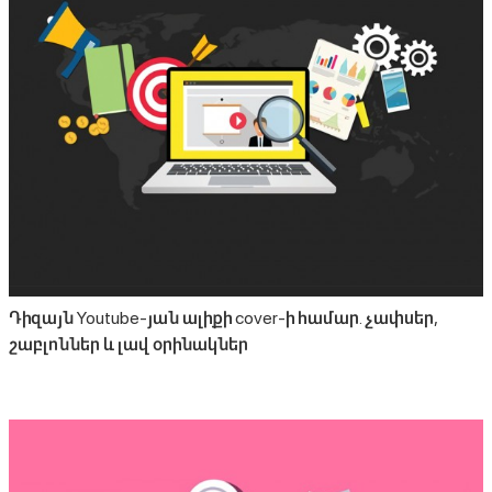
Դիզայն Youtube-յան ալիքի cover-ի համար. չափսեր,
շաբլոններ և լավ օրինակներ