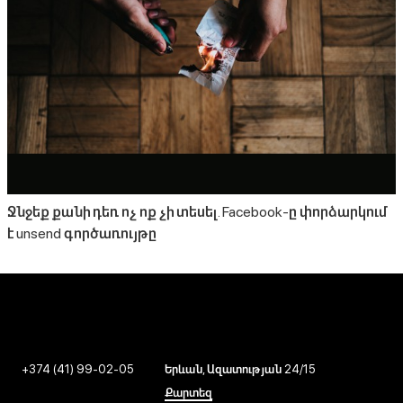
Ջնջեք քանի դեռ ոչ ոք չի տեսել. Facebook-ը փորձարկում
է unsend գործառույթը
+374 (41) 99-02-05
Երևան, Ազատության 24/15
Քարտեզ