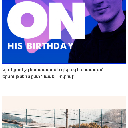
Կյանքում չգնահատված և գերագնահատված
երևույթներն ըստ Պավել Դուրովի