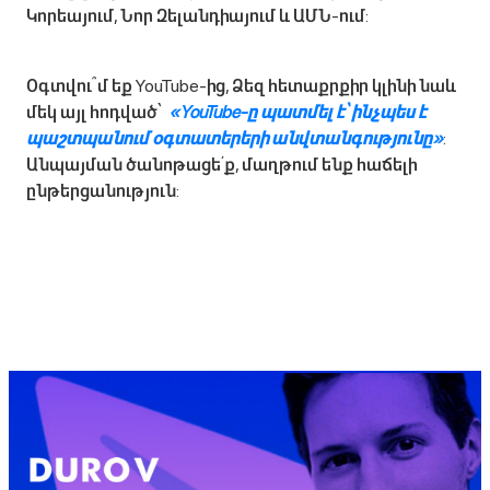
Կորեայում, Նոր Զելանդիայում և ԱՄՆ-ում:
Օգտվու՞մ եք YouTube-ից, Ձեզ հետաքրքիր կլինի նաև
մեկ այլ հոդված՝
«YouTube-ը պատմել է՝ ինչպես է
պաշտպանում օգտատերերի անվտանգությունը»
:
Անպայման ծանոթացե՛ք, մաղթում ենք հաճելի
ընթերցանություն: