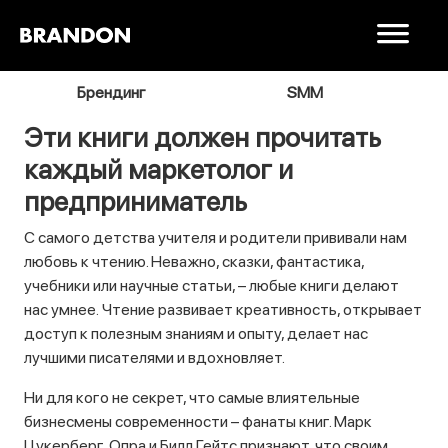
я
Брендинг
SMM
В
Эти книги должен прочитать
каждый маркетолог и
предприниматель
С самого детства учителя и родители прививали нам
любовь к чтению. Неважно, сказки, фантастика,
учебники или научные статьи, – любые книги делают
нас умнее. Чтение развивает креативность, открывает
доступ к полезным знаниям и опыту, делает нас
лучшими писателями и вдохновляет.
Ни для кого не секрет, что самые влиятельные
бизнесмены современности – фанаты книг. Марк
Цукерберг, Опра и Билл Гейтс признают, что своим