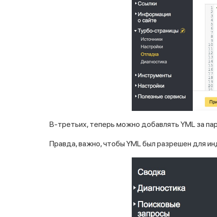
В-третьих, теперь можно добавлять YML за пар
Правда, важно, чтобы YML был разрешен для инд