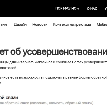
ПОРТФОЛИО
+
О НАС
У
тинг
Дизайн
Новости
Контекстная реклама
Мобил
ет об усовершенствовани
ицы для интернет-магазинов и сообщает о тех усовершенст
ователей.
азинов есть возможность подключать разные формы обратной
а.