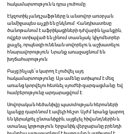
հակամարտություն և դրա լուծումը:
Էկզոտիկ լանդշաֆթները և անսովոր առօրյան
անմիջապես աչքի են ընկնում: Հանդիսատեսը
ծանոթանում է աֆրիկացիների դժվարին կյանքին,
ովքեր ստիպված են լինում տասնյակ կիլոմետրեր
քայլել, որպեսզի ունենան սովորելու և աշխատելու
հնարավորություն: Նրանք առաջացնում են
խղճահարություն:
Բայց ինչպե՞ս կարող է լուծվել այդ
հակամարտությունը: Այս ամենը ստիպում է մեզ
առանց կտրվելու հետևել սյուժեի զարգացմանը: Եվ
համբերությունը արդարացվում է:
Սովորական հեծանիվը պատմության հերոսների
կյանքը դարձնում է ավելի հեշտ: Այժմ նրանք կարող
են կերակրել ընտանիքին, այցելել հիվանդներին և
ստանալ կրթություն: Երջանիկ վերջաբանը բրենդի
հանդեպ ատաջացնում է հարգանք և ստիպում է