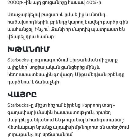
2000թ.-ին այդ ցուցանիշը հասավ 40%-ի:
Առաջարկելով բացառիկ ըմպելիք և սնունդ
հաճախորդներին, բրենդը կարող է ավելի բարձր գին
պահանջել: Ինչու՞: Քանի որ մարդիկ պատրաստ են
վճարել դրա համար:
ԽԹԱՆՈՒՄ
Starbucks-ը օգտագործում է խթանման մի շարք
ալիքներ՝ սոցիալական ցանցերից մինչև
հեռուստատեսային գովազդ: Միքս մեդիան բրենդը
դարձնում է ճանաչելի:
ՎԱՅՐԸ
Starbucks-ը միշտ հիշում է իրենց «երրորդ տեղ»
գաղափարի մասին. հաստատություն, որտեղ
մարդիկ ցանկանում են թուլանալ և հանգստանալ:
Հետևաբար նրանք այդպիսի մթնոլորտ են ստեղծում
յուրաքանչյուր սրճարանում: