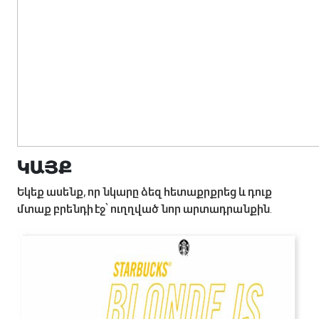
ԿԱՅՔ
Եկեք ասենք, որ նկարը ձեզ հետաքրքրեց և դուք
մտաք բրենդի էջ՝ ուղղված նոր արտադրանքին.