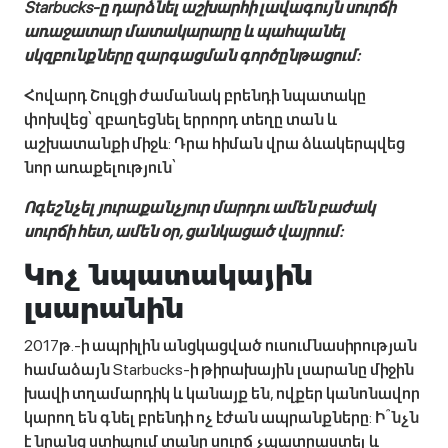
Starbucks-ը դարձնել աշխարհի լավագույն սուրճի
առաջատար մատակարարը և պահպանել
սկզբունքները զարգացման գործընթացում:
Հովարդ Շուլցի ժամանակ բրենդի նպատակը
փոխվեց՝ զբաղեցնել երրորդ տեղը տան և
աշխատանքի միջև: Դրա հիման վրա ձևակերպվեց
նոր առաքելություն՝
Ոգեշնչել յուրաքանչյուր մարդու ամեն բաժակ
սուրճի հետ, ամեն օր, ցանկացած վայրում:
Կոչ նպատակային
լսարանին
2017թ.-ի ապրիլին անցկացված ուսումնասիրության
համաձայն Starbucks-ի թիրախային լսարանը միջին
խավի տղամարդիկ և կանայք են, ովքեր կանոնավոր
կարող են գնել բրենդի ոչ էժան ապրանքները: Ի՞նչն
է նրանց ստիպում տանը սուրճ չպատրաստել և