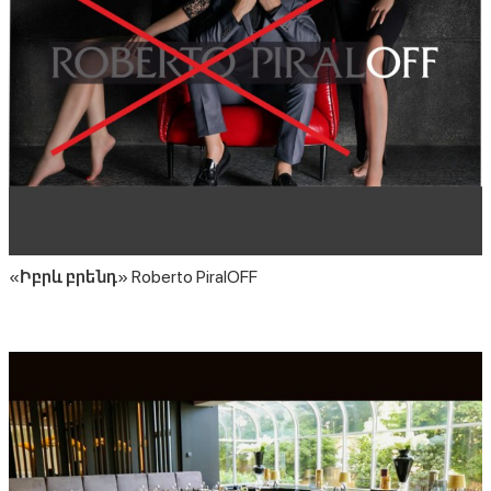
«Իբրև բրենդ» Roberto PiralOFF