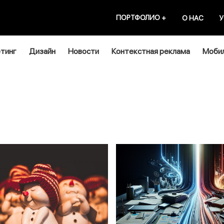
ПОРТФОЛИО
+
О НАС
У
тинг
Дизайн
Новости
Контекстная реклама
Мобил