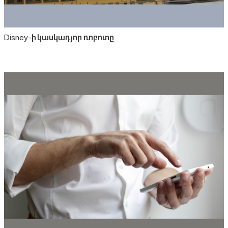
Disney-ի կասկադյոր ռոբոտը