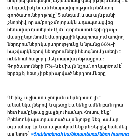
սովորել ցանկացող աշխատակիցների թիվն աճել է 4
անգամ, իսկ նման հնարավորություն ընձեռող
գործատուների թիվը՝ 5 անգամ, և սա այն բանի
շնորհիվ, որ ամբողջ մոլորակն ադապտացվեց
հեռավար դասերին: Այժմ գործատուների զգալի
մասը ընդունում է մարդկային կապիտալում արվող
ներդրումների կարևորությունը, և նրանց 66%-ի
հաշվարկներով ներդրումների հետգնումը տեղի է
ունենում հաջորդ մեկ տարվա ընթացքում:
Գործատուների 17%-ն է միայն նշում, որ կարծում է՝
երբեք էլ հետ չի բերի արված ներդրումները:
Դե ինչ, աշխատաշուկան անընդհատ լի է
անակնկալներով, և պետք է անենք ամեն բան դրա
հետ համընթաց քայլելու համար: Հուսով ենք՝
Բրենդոնի պատրաստած այս նյութը Ձեզ համար
օգտակար էր, և առաջարկում ենք ընթերցել նաև մեկ
այլ նյութ՝
«Ցուկերբերգի կանխատեսումները հաջորդ