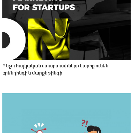
Ինչու հայկական ստարտափները կարիք ունեն
բրենդինգի և մարքեթինգի