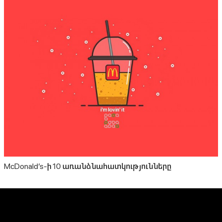
McDonald’s-ի 10 առանձնահատկությունները