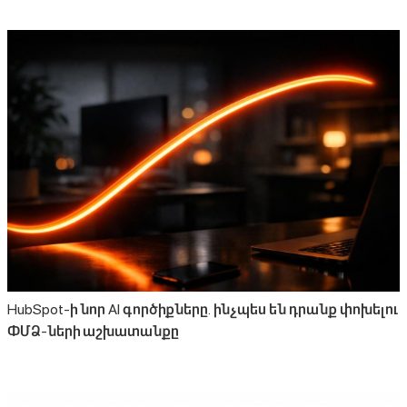
HubSpot-ի նոր AI գործիքները․ ինչպես են դրանք փոխելու
ՓՄՁ-ների աշխատանքը