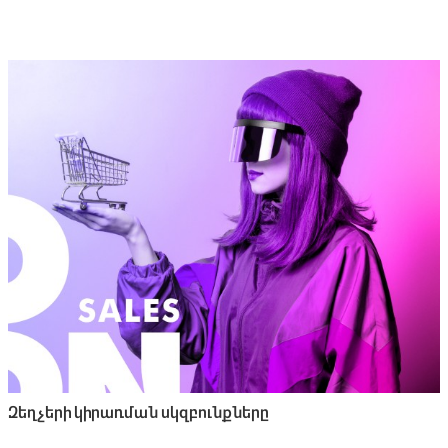
Զեղչերի կիրառման սկզբունքները