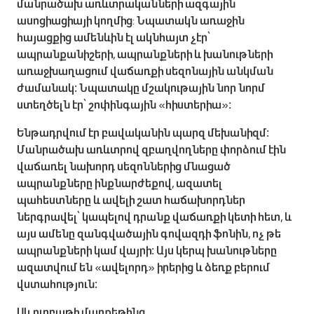
մանրածախ առևտրականների ազգային
ասոցիացիայի կողմից: Նպատակն առաջին
հայացքից ամենևին էլ ակնհայտ չէր՝
ապրանքանիշերի, ապրանքների և խանութների
առաջխաղացում վաճառքի սեզոնային անկման
ժամանակ։ Նպատակը մշակութային նոր նորմ
ստեղծելն էր՝ շոփինգային «հիստերիա»։
Ենթադրվում էր բավականին պարզ մեխանիզմ։
Մանրածախ առևտրով զբաղվողները փորձում էին
վաճառել նախորդ սեզոններից մնացած
ապրանքները ինքնարժեքով, ազատել
պահեստները և ավելի շատ հաճախորդներ
ներգրավել՝ կապելով դրանք վաճառքի կետի հետ, և
այս ամենը զանգվածային գովազդի ֆոնին, ոչ թե
ապրանքների կամ վայրի։ Այս կերպ խանութները
ազատվում են «ավելորդ» իրերից և ձեռք բերում
վստահություն։
Սև ուրբաթի մարքեթինգ