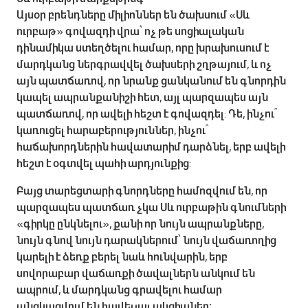
Այսօր բրենդները միլիոններ են ծախսում «Սև
ուրբաթ» գովազդի վրա՝ ոչ թե սոցիալական
դինամիկա ստեղծելու համար, որը խրախուսում է
մարդկանց ներգրավվել ծախսերի շղթայում, և ոչ
այն պատճառով, որ նրանք ցանկանում են գնորդին
կապել ապրանքանիշի հետ, այլ պարզապես այն
պատճառով, որ ավելի հեշտ է գովազդել: Դե, ինչու՞
կառուցել հարաբերություններ, ինչու՞
հաճախորդներին հավատարիմ դարձնել, երբ ավելի
հեշտ է օգտվել պահի արդյունքից:
Բայց տարեցտարի գնորդները համոզվում են, որ
պարզապես պատճառ չկա Սև ուրբաթին գնումների
«գիրկը ընկնելու», քանի որ նույն ապրանքները,
նույն գնով նույն դարակներում՝ նույն վաճառողից
կարելի է ձեռք բերել նաև հունվարին, երբ
սովորաբար վաճառքի ծավալներն անկում են
ապրում, և մարդկանց գրավելու համար
անցկացվում են հավելյալ ակցիաներ։