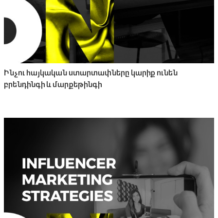
Ինչու հայկական ստարտափները կարիք ունեն
բրենդինգի և մարքեթինգի